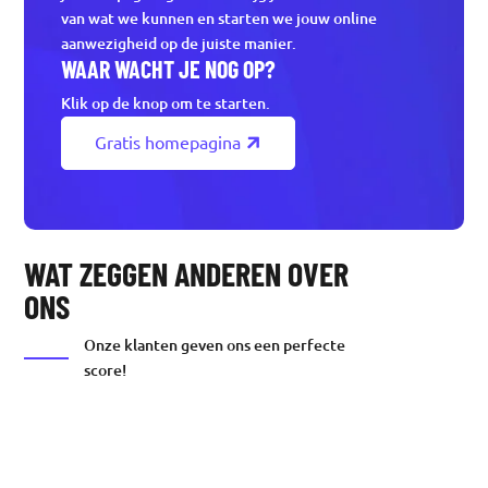
van wat we kunnen en starten we jouw online
aanwezigheid op de juiste manier.
WAAR WACHT JE NOG OP?
Klik op de knop om te starten.
Gratis homepagina
WAT ZEGGEN ANDEREN OVER
ONS
Onze klanten geven ons een perfecte
score!