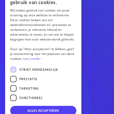
gebruik van cookies.
Wij maken gebruik van cookies om jouw
ervaring op onze website te verbeteren.
Deze cookies helpen ons om
CONTACT
websitefunctionaliteiten en -prestaties te
verbeteren, je relevante inhoud en
info@totstraksonline.nl
advertenties te tonen, en om ons te helpen
024 23 40 111
begrijpen hoe onze website wordt gebruikt.
Kerkenbos 1039
6546BB Nijmegen
Door op "Alles accepteren" te klikken, geef
je toestemming voor het plaatsen van deze
cookies.
Lees verder
OPTIES
STRIKT NOODZAKELIJK
Website
PRESTATIE
Webshop
Versnellen
TARGETING
Gratis homepagina
FUNCTIONEEL
OVERIG
ALLES ACCEPTEREN