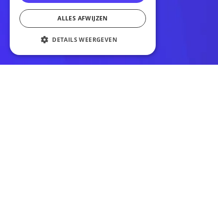
Cases
ALLES AFWIJZEN
Over ons
Blogs
DETAILS WEERGEVEN
Contact
SOCIALS
Beschikbaar voor nieuwe projecten –
klik hier
Sitemap
|
Privacyverklaring
|
Cookiebeleid
|
Disclaimer
|
Algemene voorwaarden
| © 2026 Totstraksonline, alle rechten