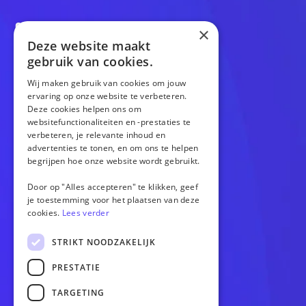
OPTIES
×
Deze website maakt
Website
gebruik van cookies.
Webshop
Versnellen
Wij maken gebruik van cookies om jouw
ervaring op onze website te verbeteren.
Gratis homepagina
Deze cookies helpen ons om
websitefunctionaliteiten en -prestaties te
verbeteren, je relevante inhoud en
OVERIG
advertenties te tonen, en om ons te helpen
begrijpen hoe onze website wordt gebruikt.
Cases
Over ons
Door op "Alles accepteren" te klikken, geef
Blogs
je toestemming voor het plaatsen van deze
cookies.
Lees verder
Contact
STRIKT NOODZAKELIJK
SOCIALS
PRESTATIE
TARGETING