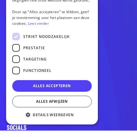
begrijpen hoe onze website wordt gebruikt.
Door op "Alles accepteren" te klikken, geef
je toestemming voor het plaatsen van deze
OPTIES
cookies.
Lees verder
Website
STRIKT NOODZAKELIJK
Webshop
Versnellen
PRESTATIE
Gratis homepagina
TARGETING
FUNCTIONEEL
OVERIG
Cases
ALLES ACCEPTEREN
Over ons
Blogs
ALLES AFWIJZEN
Contact
DETAILS WEERGEVEN
SOCIALS