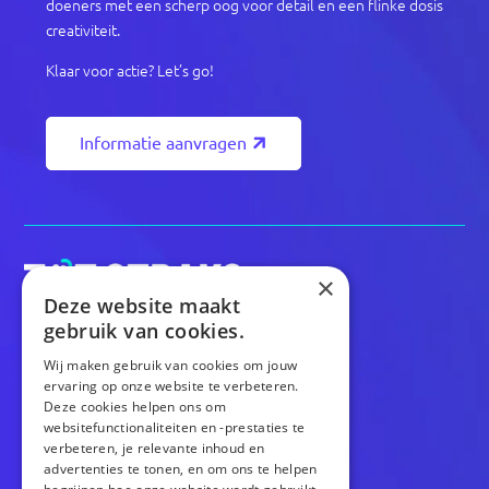
doeners met een scherp oog voor detail en een flinke dosis
creativiteit.
Klaar voor actie? Let’s go!
Informatie aanvragen
×
Deze website maakt
gebruik van cookies.
Wij maken gebruik van cookies om jouw
CONTACT
ervaring op onze website te verbeteren.
Deze cookies helpen ons om
info@totstraksonline.nl
websitefunctionaliteiten en -prestaties te
024 23 40 111
verbeteren, je relevante inhoud en
Kerkenbos 1039
advertenties te tonen, en om ons te helpen
6546BB Nijmegen