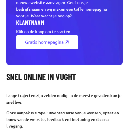
nieuwe website aanvragen. Geef ons je
bedrijfsnaam en wij maken een toffe homepagina
voor je. Waar wacht je nog op?
KLANTNAAM
Klik op de knop om te starten.
Gratis homepagina
SNEL ONLINE IN VUGHT
Lange trajecten zijn zelden nodig. In de meeste gevallen kun je
snel live.
Onze aanpak is simpel: inventarisatie van je wensen, opzet en
bouw van de website, feedback en finetuning en daarna
livegang.