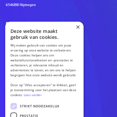
6546BB Nijmegen
OPTIES
×
Deze website maakt
Website
gebruik van cookies.
Webshop
Versnellen
Wij maken gebruik van cookies om jouw
ervaring op onze website te verbeteren.
Gratis homepagina
Deze cookies helpen ons om
websitefunctionaliteiten en -prestaties te
verbeteren, je relevante inhoud en
OVERIG
advertenties te tonen, en om ons te helpen
begrijpen hoe onze website wordt gebruikt.
Cases
Over ons
Door op "Alles accepteren" te klikken, geef
Blogs
je toestemming voor het plaatsen van deze
cookies.
Lees verder
Contact
STRIKT NOODZAKELIJK
SOCIALS
PRESTATIE