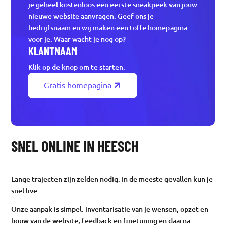
je geheel kostenloos een eerste sneakpeek van jouw
nieuwe website aanvragen. Geef ons je
bedrijfsnaam en wij maken een toffe homepagina
voor je. Waar wacht je nog op?
KLANTNAAM
Klik op de knop om te starten.
Gratis homepagina
SNEL ONLINE IN HEESCH
Lange trajecten zijn zelden nodig. In de meeste gevallen kun je
snel live.
Onze aanpak is simpel: inventarisatie van je wensen, opzet en
bouw van de website, feedback en finetuning en daarna