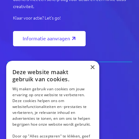
creativiteit.
Klaar voor actie? Let’s go!
Informatie aanvragen
×
Deze website maakt
gebruik van cookies.
Wij maken gebruik van cookies om jouw
ervaring op onze website te verbeteren.
Deze cookies helpen ons om
CONTACT
websitefunctionaliteiten en -prestaties te
verbeteren, je relevante inhoud en
info@totstraksonline.nl
advertenties te tonen, en om ons te helpen
024 23 40 111
begrijpen hoe onze website wordt gebruikt.
Kerkenbos 1039
6546BB Nijmegen
Door op "Alles accepteren" te klikken, geef