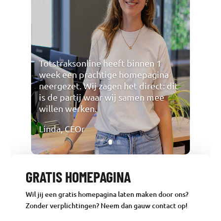
Totstraksonline heeft binnen 1
week een prachtige homepagina
neergezet. Wij zagen het direct: dit
is de partij waar wij samen mee
willen werken.
Linda, CEOr
GRATIS HOMEPAGINA
Wil jij een gratis homepagina laten maken door ons?
Zonder verplichtingen? Neem dan gauw contact op!