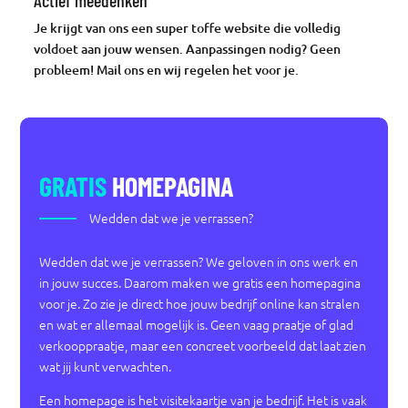
Je krijgt van ons een super toffe website die volledig
voldoet aan jouw wensen. Aanpassingen nodig? Geen
probleem! Mail ons en wij regelen het voor je.
GRATIS
HOMEPAGINA
Wedden dat we je verrassen?
Wedden dat we je verrassen? We geloven in ons werk en
in jouw succes. Daarom maken we gratis een homepagina
voor je. Zo zie je direct hoe jouw bedrijf online kan stralen
en wat er allemaal mogelijk is. Geen vaag praatje of glad
verkooppraatje, maar een concreet voorbeeld dat laat zien
wat jij kunt verwachten.
Een homepage is het visitekaartje van je bedrijf. Het is vaak