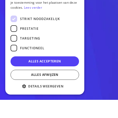
je toestemming voor het plaatsen van deze
cookies.
Lees verder
OPTIES
STRIKT NOODZAKELIJK
Website
PRESTATIE
Webshop
Versnellen
TARGETING
Gratis homepagina
FUNCTIONEEL
OVERIG
ALLES ACCEPTEREN
Cases
ALLES AFWIJZEN
Over ons
Blogs
DETAILS WEERGEVEN
Contact
SOCIALS