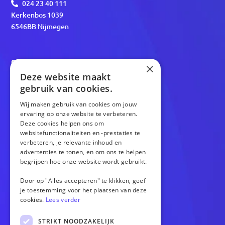
024 23 40 111
Kerkenbos 1039
6546BB Nijmegen
OPTIES
×
Deze website maakt
Website
gebruik van cookies.
Webshop
Versnellen
Wij maken gebruik van cookies om jouw
ervaring op onze website te verbeteren.
Gratis homepagina
Deze cookies helpen ons om
websitefunctionaliteiten en -prestaties te
verbeteren, je relevante inhoud en
OVERIG
advertenties te tonen, en om ons te helpen
begrijpen hoe onze website wordt gebruikt.
Cases
Over ons
Door op "Alles accepteren" te klikken, geef
je toestemming voor het plaatsen van deze
Blogs
cookies.
Lees verder
Contact
STRIKT NOODZAKELIJK