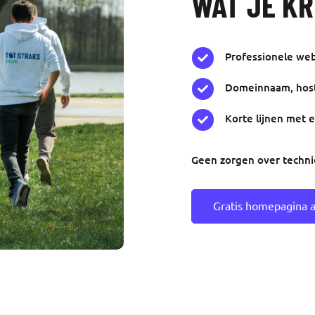
WAT JE KR
Professionele web

Domeinnaam, host

Korte lijnen met 

Geen zorgen over techni
Gratis homepagina 