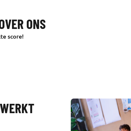
OVER ONS
te score!
O WERKT