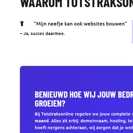
WAAROM TOTSTRAKSO

“Mijn neefje kan ook websites bouwen”
– Ja, succes daarmee.
BENIEUWD HOE WIJ JOUW BEDR
GROEIEN?
Bij Totstraksonline regelen we jouw complete
maand
. Alles zit erbij: domeinnaam, hosting, te
hoeft nergens achteraan, wij zorgen dat je web