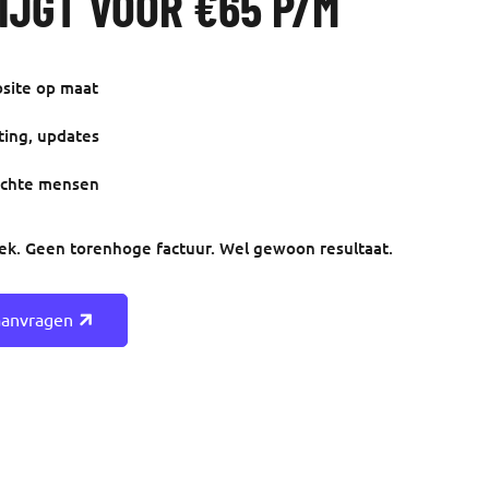
IJGT VOOR €65 P/M
site op maat
ing, updates
echte mensen
ek. Geen torenhoge factuur. Wel gewoon resultaat.
aanvragen