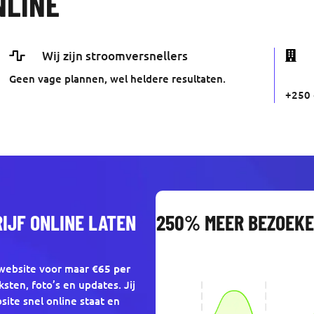
NLINE

Wij zijn stroomversnellers

Geen vage plannen, wel heldere resultaten.
+250 
IJF ONLINE LATEN
250% MEER BEZOEK
 website voor maar
€65 per
ksten, foto’s en updates. Jij
site snel online staat en